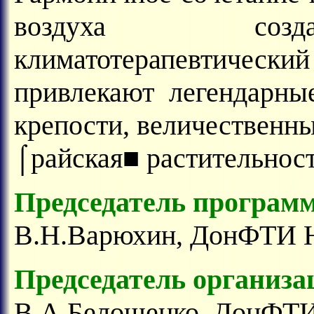
воздуха созд
климатотерапевтическ
привлекают легендарны
крепости, величественн
⌠райская■ растительност
Председатель программ
В.Н.Варюхин, ДонФТИ 
Председатель организа
В.А.Белошенко, ДонФТ